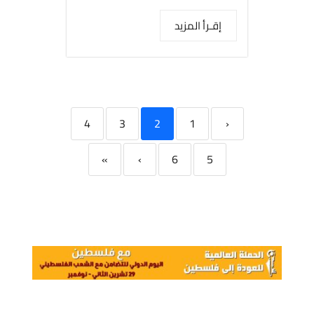
إقـرأ المزيد
4
3
2
1
‹
»
›
6
5