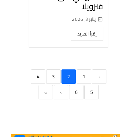
فنزويلا
يناير 3, 2026
إقرأ المزيد
4
3
2
1
‹
»
›
6
5