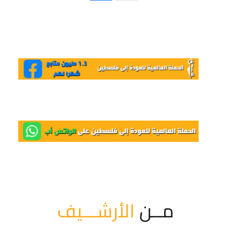
مــن
الأرشـــيف