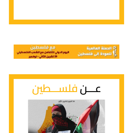
عـــن
فلســـطين