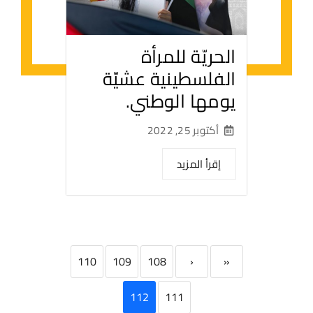
الحريّة للمرأة
الفلسطينية عشيّة
يومها الوطني.
أكتوبر 25, 2022
إقرأ المزيد
110
109
108
‹
«
112
111