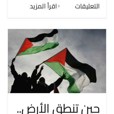
التعليقات
‫اقرأ المزيد
حين تنطق الأرض..