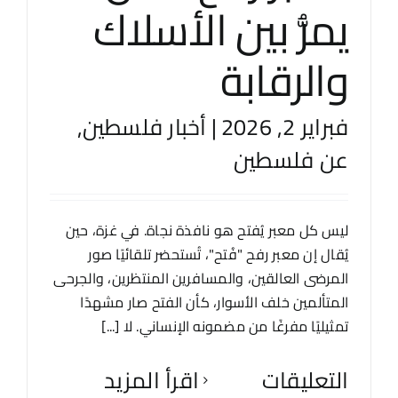
يمرُّ بين الأسلاك
والرقابة
فبراير 2, 2026
|
أخبار فلسطين
,
عن فلسطين
ليس كل معبر يُفتح هو نافذة نجاة. في غزة، حين
يُقال إن معبر رفح "فُتح"، تُستحضر تلقائيًا صور
المرضى العالقين، والمسافرين المنتظرين، والجرحى
المتألمين خلف الأسوار، كأن الفتح صار مشهدًا
تمثيليًا مفرغًا من مضمونه الإنساني. لا [...]
التعليقات
‫اقرأ المزيد