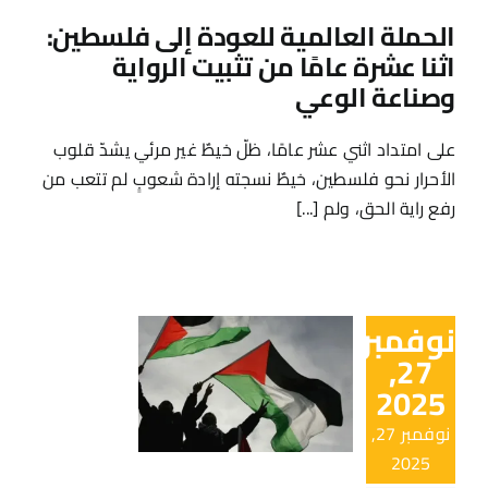
الحملة العالمية للعودة إلى فلسطين:
اثنا عشرة عامًا من تثبيت الرواية
وصناعة الوعي
على امتداد اثني عشر عامًا، ظلّ خيطٌ غير مرئي يشدّ قلوب
الأحرار نحو فلسطين، خيطٌ نسجته إرادة شعوبٍ لم تتعب من
رفع راية الحق، ولم [...]
نوفمبر
27,
2025
نوفمبر 27,
2025