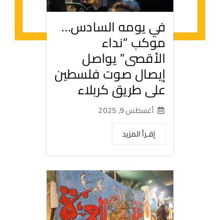
في يومه السادس…
موكب “نداء
الأقصى” يواصل
إيصال صوت فلسطين
على طريق كربلاء
أغسطس 9, 2025
إقـرأ المزيد