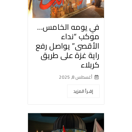
في يومه الخامس…
موكب “نداء
الأقصى” يواصل رفع
راية غزة على طريق
كربلاء
أغسطس 8, 2025
إقـرأ المزيد