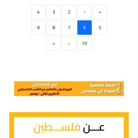
4
3
2
‹
«
9
8
7
6
5
»
›
10
عـــن
فلســـطين