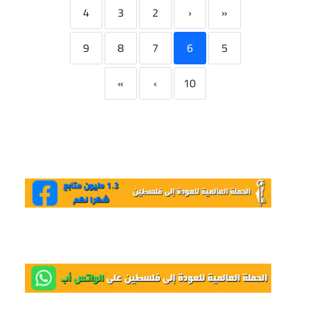
4
3
2
‹
«
9
8
7
6
5
»
›
10