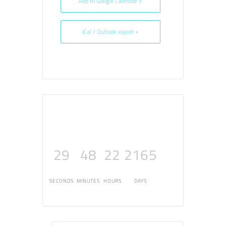
+ Add to Google Calendar
+ iCal / Outlook export
29
48
22
2165
SECONDS
MINUTES
HOURS
DAYS