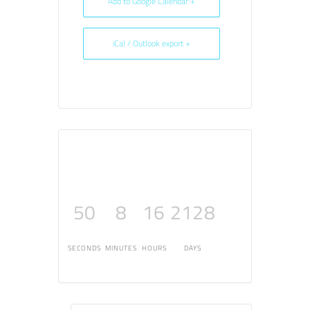
+ Add to Google Calendar
+ iCal / Outlook export
50
8
16
2128
SECONDS
MINUTES
HOURS
DAYS