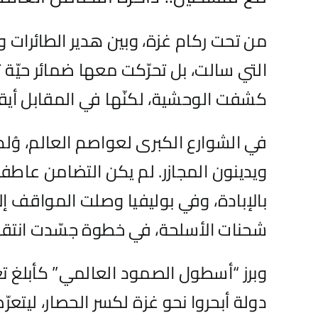
من تحت ركام غزة، وبين هدير الطائرات 
التي سالت، بل تحرّكت معها ضمائر حيّة 
كشفت الوحشية، لكنّها في المقابل أيقظت 
في الشوارع الكبرى لعواصم العالم، وُ
ويدينون المجازر. لم يكن التضامن عاطفة ع
بالإبادة، وفي بوليفيا وصلت المواقف إ
شحنات الأسلحة، في خطوة جسّدت انتقال 
دولة أبحروا نحو غزة لكسر الحصار، ليتع