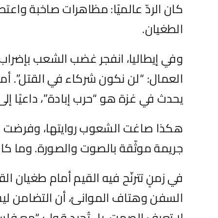
كان الردّ عالميًا: مظاهرات صاخبة واع
الطغيان.
وفي إيطاليا، انفجر غضب الشعب بإضراب
العمال: “لن نكون شركاء في القتل”. أما
يحدث في غزة هو “حرب إبادة”، داعيًا إلى
هكذا صاغت الشعوب روايتها، وفرضت خطاب
جريمة موثّقة بالصوت والصورة. وما كان ب
في زمنٍ تترنّح فيه القيم أمام طغيان
السفن وهتاف الموانئ، أن التضامن ليس شع
لا تعرف الصمت، بل تُجيد قول: “مع فلسط