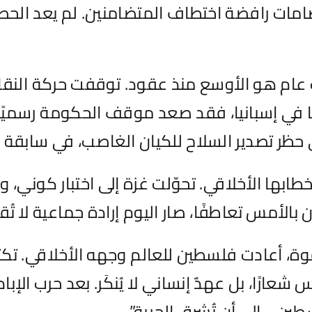
تصامات رافضة اختطاف المتضامنين. لم يعد الح
 عام هو الأوسع منذ عقود. توقفت حركة النقل
 في إسبانيا، فقد صعد موقف الحكومة رسميًا، ح
 حظر تصدير السلاح للكيان الغاصب، في سابقة أو
ها الأخلاقي. تحوّلت غزة إلى اختبار كوني، و
الأمس تعاطفًا، صار اليوم إرادة جماعية لا تُقه
 القوة، أعادت فلسطين للعالم وجهه الأخلاقي.
ارًا، بل عهدٌ إنساني لا يُنكَر. بعد حرب الإبا
ين… إلى أن تُشرق الحرية”.