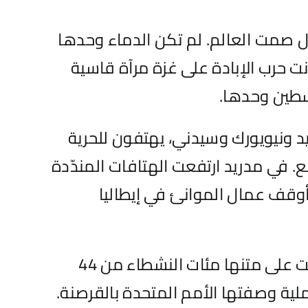
زل صمت العالم. لم تكن الدماء وحدها
نت حرب الإبادة على غزة مرآة قاسية
لسطين وحدها.
د ونيويورك وسيدني، يهتفون للحرية
ّع. في مدريد ارتفعت الهتافات المندّدة
 أوقف عمال الموانئ في إيطاليا
وبرز “أسطول الصمود العالمي” كأبلغ تعبير عن ضمير الشعوب. أكثر من 40 سفينة حملت على متنها مئات النشطاء من 44
ملية وصفتها الأمم المتحدة بالقرصنة.