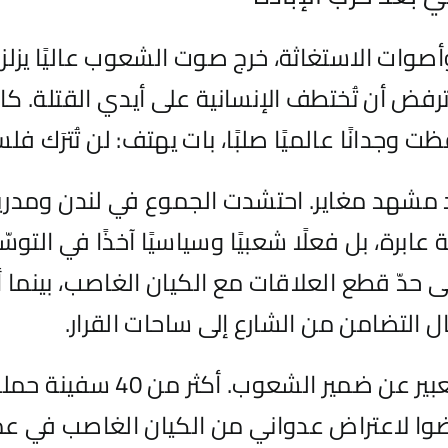
وأصوات الاستغاثة، خرج صوت الشعوب عاليًا يزل
ترفض أن تُختطف الإنسانية على أيدي القتلة. كا
وجدانًا عالميًا صلبًا، بات يهتف: لن تُترَك ف
لد مشهد مغاير. احتشدت الجموع في لندن ومدري
ابرة، بل فعلًا شعبيًا وسياسيًا آخذًا في التوس
لى حدّ قطع العلاقات مع الكيان الغاصب، بينما
التضامن من الشارع إلى ساحات القرار.
رّضوا لاعتراض عدواني من الكيان الغاصب في ع