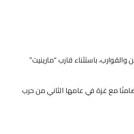
45 متضامنًا بعد اعتراض السفن والقوارب، باستثناء قارب “مارينيت”
امنًا مع غزة في عامها الثاني من حرب