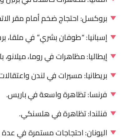
بروكسل: احتجاج ضخم أمام مقر الاتحا
إسبانيا: “طوفان بشري” في ملقا، برش
إيطاليا: مظاهرات في روما، ميلانو، ب
بريطانيا: مسيرات في لندن واعتقالات
فرنسا: تظاهرة واسعة في باريس.
فنلندا: تظاهرة في هلسنكي.
اليونان: احتجاجات مستمرة في عدة 