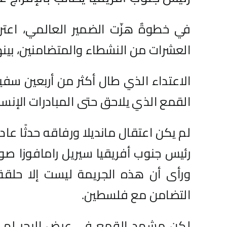
في خطوةٌ هزّت الضمير العالمي، اعت
العشرات من النشطاء والمتضامنين، بينهم
الاعتداء الذي طال أكثر من أربعين سف
القمع الذي يلاحق حتى المبادرات الإنسان
لم يكن اعتقال مانديلا ورفاقه حدثًا عا
رئيس جنوب أفريقيا سيريل رامافوزا صو
ورأى أن هذه الجريمة ليست إلا حلق
التضامن مع فلسطين.
لكن مشهد القمع في عرض البحر لم يب