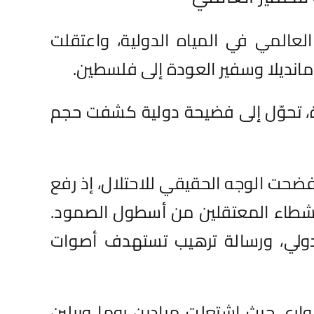
عالمي في المياه الدولية، واعتقلت
مانديلا وسفير العودة إلى فلسطين.
رة، تحوّل إلى فضيحة دولية كشفت حجم
 فضحت الوجه الحقيقي للاحتلال، إذ رفع
النشطاء المعتقلين من أسطول الصمود.
دولي، ورسالة ترهيب تستهدف أصوات
ع، حيث اشتعلت ميادين روما وبرلين