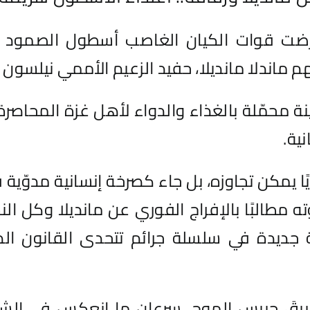
رضت قوات الكيان الغاصب أسطول الصمود ال
 ماندلا مانديلا، حفيد الزعيم الأممي نيلسون 
ينة محمّلة بالغذاء والدواء لأهل غزة المحاص
ية.
ديًا يمكن تجاوزه، بل جاء كصرخة إنسانية مدوّية
ته مطالبًا بالإفراج الفوري عن مانديلا وكل 
ة جديدة في سلسلة جرائم تتحدى القانون ال
قَ حبيس الموج. سرعان ما انعكس في الشوار