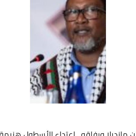
ن مانديلا ورفاقه.. اعتداء الأسطول هزيمة