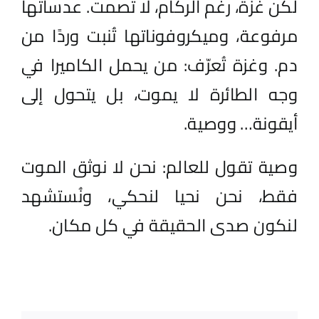
لكن غزة، رغم الركام، لا تصمت. عدساتها
مرفوعة، وميكروفوناتها تُنبت وردًا من
دم. وغزة تُعرّف: من يحمل الكاميرا في
وجه الطائرة لا يموت، بل يتحول إلى
أيقونة… ووصية.
وصية تقول للعالم: نحن لا نوثق الموت
فقط، نحن نحيا لنحكي، ونُستشهد
لنكون صدى الحقيقة في كل مكان.