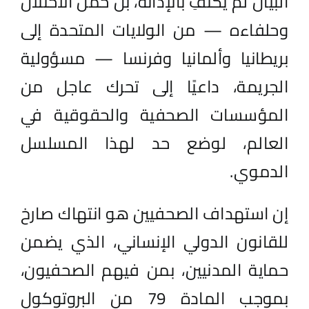
البيان لم يكتفِ بالإدانة، بل حمّل الاحتلال
وحلفاءه — من الولايات المتحدة إلى
بريطانيا وألمانيا وفرنسا — مسؤولية
الجريمة، داعيًا إلى تحرك عاجل من
المؤسسات الصحفية والحقوقية في
العالم، لوضع حد لهذا المسلسل
الدموي
.
إن استهداف الصحفيين هو انتهاك صارخ
للقانون الدولي الإنساني، الذي يضمن
حماية المدنيين، بمن فيهم الصحفيون،
بموجب المادة 79 من البروتوكول