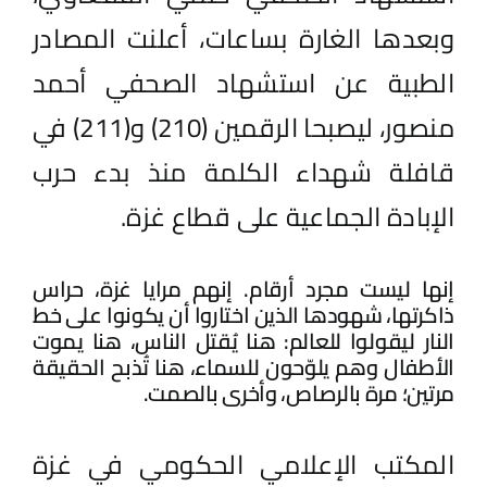
وبعدها الغارة بساعات، أعلنت المصادر
الطبية عن استشهاد الصحفي أحمد
منصور، ليصبحا الرقمين (210) و(211) في
قافلة شهداء الكلمة منذ بدء حرب
الإبادة الجماعية على قطاع غزة.
إنها ليست مجرد أرقام. إنهم مرايا غزة، حراس
ذاكرتها، شهودها الذين اختاروا أن يكونوا على خط
النار ليقولوا للعالم: هنا يُقتل الناس، هنا يموت
الأطفال وهم يلوّحون للسماء، هنا تُذبح الحقيقة
مرتين؛ مرة بالرصاص، وأخرى بالصمت.
المكتب الإعلامي الحكومي في غزة