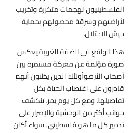
الفلسطينيون لهجمات متكررة
وتخريب
ل
أراضيهم وسرقة محصولهم
بحماية
جيش الاح
تلال
.
هذا
الواقع في الضفة الغربية يعكس
صورة مؤلمة عن معركة مستمرة بين
أصحاب الأرض
و
أولئك الذين يظنون أنهم
قادرون على اغتصاب الحياة بكل
تفاصيلها. ومع كل يوم يمر، ت
ن
كشف
جوانب أكثر من الوحشية والإصرار على
تدمير كل ما هو فلسطيني، سواء
أ
كان