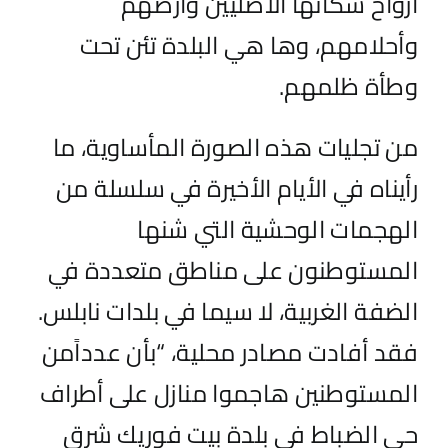
أرواح سكانها الأصليين وأرضهم
وأحلامهم
،
وها هي البلدة تئن تحت
وطأة ظلمهم.
من تجليات
هذه الصورة المأساوية،
ما
رأيناه في
الأيام الأخيرة في سلسلة من
الهجمات الوحشية التي شنها
المستوطنون على مناطق متعددة في
الضفة الغربية، لا سيما في بلدات نابلس.
فقد
أفادت مصادر محلية
،
“
بأن عدد
اً
من
المستوطنين هاجموا
منازل على أطراف
حي الضباط في
بلدة بيت فوريك شرق