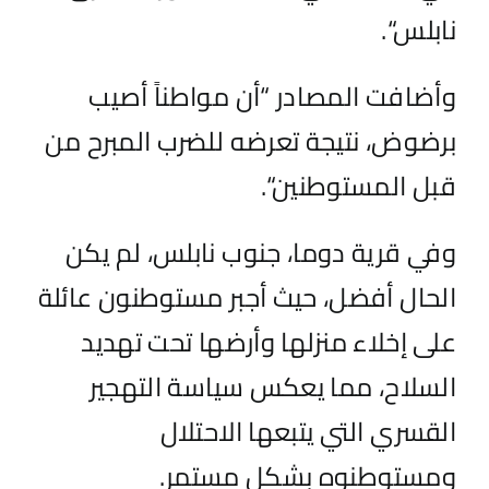
نابلس
“
.
وأضافت المصادر
“
أن مواطنا
ً
أصيب
برضوض، نتيجة تعرضه للضرب المبرح من
قبل المستوطنين
“
.
وفي قرية دوما، جنوب نابلس، لم يكن
الحال أفضل، حيث أجبر مستوطنون عائلة
على إخلاء منزلها وأرضها تحت تهديد
السلاح، مما يعكس سياسة التهجير
القسري التي يتبعها الاحتلال
ومستوطن
و
ه بشكل مستمر.