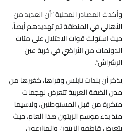
وأكدت المصادر المحلية
“
أن العديد من
الأهالي في المنطقة تم تهديدهم أيض
اً
،
حيث استولت قوات الاحتلال على مئات
الدونمات من الأراضي في خربة عين
الرشراش
“
.
يذكر
أن بلدات نابلس وقراها، كغيرها من
مدن الضفة الغربية تتعرض لهجمات
متكررة من قبل المستوطنين
،
ولاسيما
منذ بدء موسم الزيتون هذا العام
،
حيث
يتعرض
قاطفو الزيتون
والمزارعون