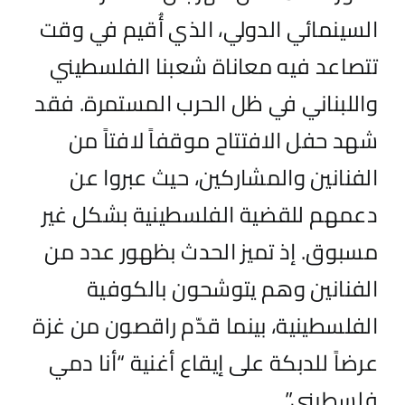
السينمائي الدولي، الذي أُقيم في وقت
تتصاعد فيه معاناة
شعبنا
الفلسطيني
واللبناني
في ظل
ال
ح
رب
المستمرة. فقد
شهد حفل الافتتاح موقف
اً
لافت
اً
من
الفنانين والمشاركين، حيث عبروا عن
دعمهم للقضية الفلسطينية بشكل غير
مسبوق. إذ تميز الحدث بظهور عدد من
الفنانين وهم يتوشحون بالكوفية
الفلسطينية، بينما قدّم راقصون من غزة
عرض
اً
للدبكة على إيقاع أغنية “أنا دمي
فلسطيني”
.