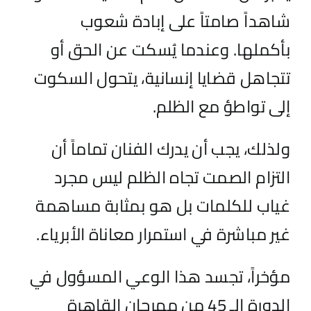
شاهد
اً
صامت
اً
على
إبادة
شعوب
بأكملها. وعندما يُسكت عن الحق أو
تتجاهل قضايا إنسانية، يتحول السكوت
إلى تواطؤ مع الظلم.
ولذلك، يجب أن يدرك الفنان تمام
اً
أن
التزام الصمت تجاه الظلم ليس مجرد
غياب للكلمات بل هو بمثابة مساهمة
غير مباشرة في استمرار معاناة الأبرياء.
مؤخراً، تجسد هذا الوعي المسؤول في
الدورة الـ 45 من مهرجان القاهرة