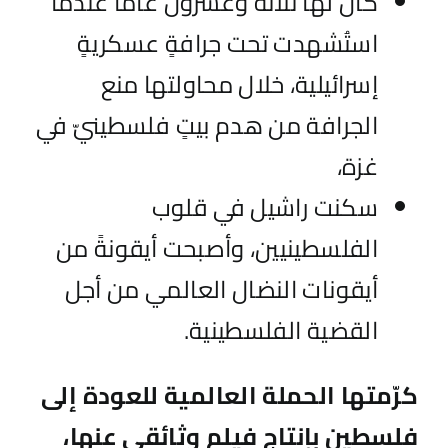
كان لها ثلاثةٌ وعشرون عاماً عندما
استُشهدت تحت جرافةٍ عسكريةٍ
إسرائيلية، خلال محاولتها منع
الجرافة من هدم بيتٍ فلسطينيّ في
غزة،
سكنت راشيل في قلوب
الفلسطينيين، وأصبحت أيقونةً من
أيقونات النضال العالمي من أجل
القضية الفلسطينية.
كرّمتها الحملة العالمية للعودة إلى
فلسطين بإنتاج فيلم وثائقي عنها،