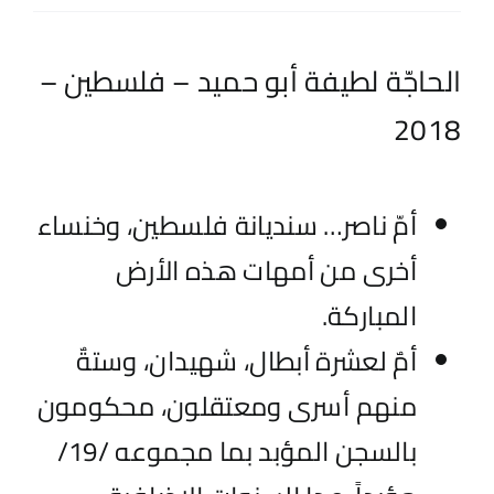
اتصل بنا
الحاجّة لطيفة أبو حميد – فلسطين –
EN
2018
أمّ ناصر… سنديانة فلسطين، وخنساء
أخرى من أمهات هذه الأرض
المباركة.
أمٌ لعشرة أبطال، شهيدان، وستةٌ
منهم أسرى ومعتقلون، محكومون
بالسجن المؤبد بما مجموعه /19/