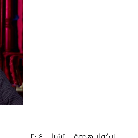
نيكولا هدوة – تشيلي ٢٠١٤