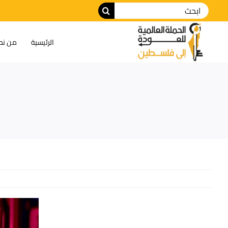
الرئيسية
من نح